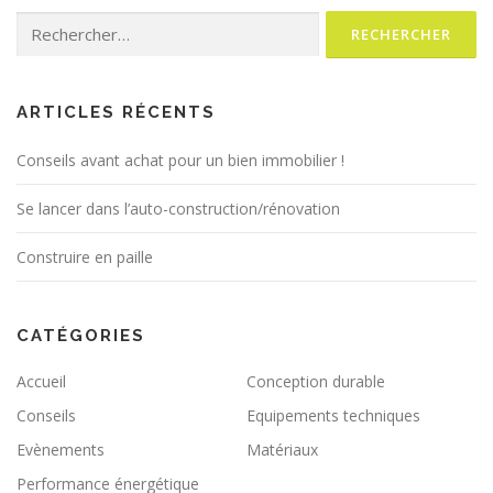
a
Rechercher :
t
i
o
n
ARTICLES RÉCENTS
d
Conseils avant achat pour un bien immobilier !
e
s
Se lancer dans l’auto-construction/rénovation
a
r
Construire en paille
t
i
CATÉGORIES
c
l
Accueil
Conception durable
e
Conseils
Equipements techniques
s
Evènements
Matériaux
Performance énergétique