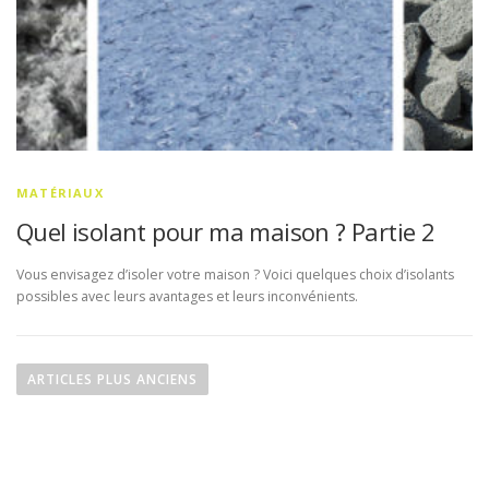
MATÉRIAUX
Quel isolant pour ma maison ? Partie 2
Vous envisagez d’isoler votre maison ? Voici quelques choix d’isolants
possibles avec leurs avantages et leurs inconvénients.
N
a
ARTICLES PLUS ANCIENS
v
i
g