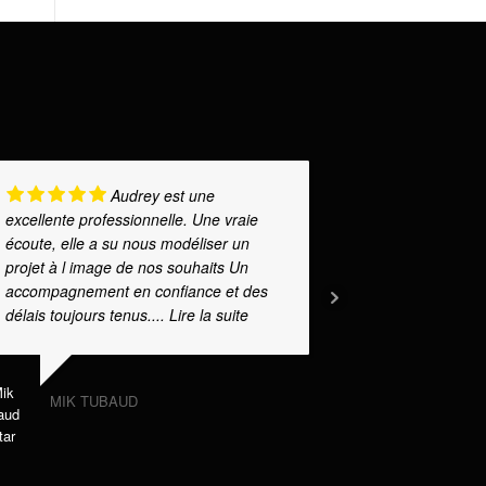
Audrey est une
excellente professionnelle. Une vraie
ma formatric
écoute, elle a su nous modéliser un
professionna
projet à l image de nos souhaits Un
patience, ton
accompagnement en confiance et des
pédagogie on
délais toujours tenus.
... Lire la suite
accessible 
moi !
... Lire 
MIK TUBAUD
LUCIL