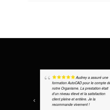
N
a
v
i
g
a
t
i
Audrey a assuré une
o
formation AutoCAD pour le compte d
n
notre Organisme. La prestation était
d'un niveau élevé et la satisfaction
d
client pleine et entière. Je la
recommande vivement !
e