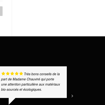
Très bons conseils de la
part de Madame Chauviré qui porte
Audrey lors 
une attention particulière aux matériaux
d'auto constr
bio-sourcés et écologiques.
ses explicat
d'emblée don
confiance po
la suite