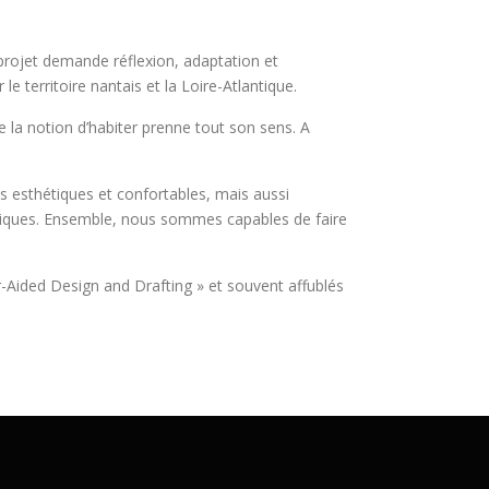
 projet demande réflexion, adaptation et
e territoire nantais et la Loire-Atlantique.
e la notion d’habiter prenne tout son sens. A
is esthétiques et confortables, mais aussi
chniques. Ensemble, nous sommes capables de faire
ter-Aided Design and Drafting » et souvent affublés