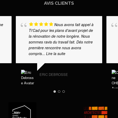
AVIS CLIENTS
ne
Nous avons fait appel à
Ti'Cad pour les plans d'avant projet de
la rénovation de notre longère. Nous
sommes ravis du travail fait. Dés notre
première rencontre nous avons
compris
... Lire la suite
ERIC DEBROSSE