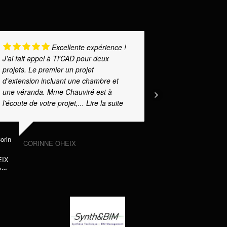
Excellente expérience !
J’ai fait appel à Ti'CAD pour deux
Audrey lors 
projets. Le premier un projet
d'auto constr
d’extension incluant une chambre et
ses explicat
une véranda. Mme Chauviré est à
d'emblée don
l'écoute de votre projet,
... Lire la suite
confiance po
la suite
CORINNE OHEIX
M. PI