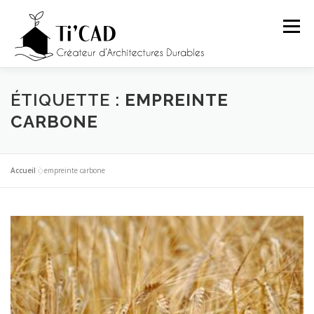
Aller
au
Menu
contenu
ACCUEIL
PRÉSENTATION
PRESTATIONS
ÉTIQUETTE :
EMPREINTE
CARBONE
PROJETS
ARTICLES
CONTACT
Accueil
»
empreinte carbone