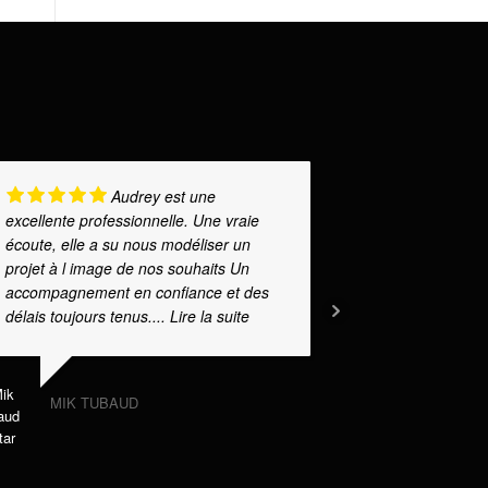
Audrey est une
excellente professionnelle. Une vraie
l'écoute de n
écoute, elle a su nous modéliser un
bonnes idées
projet à l image de nos souhaits Un
également po
accompagnement en confiance et des
Je recomman
délais toujours tenus.
... Lire la suite
POITE
MIK TUBAUD