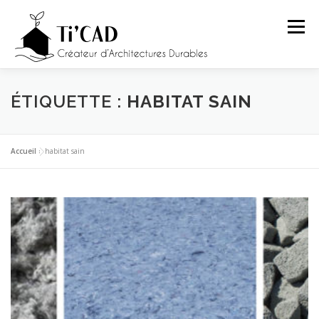
Aller
au
Menu
contenu
ACCUEIL
PRÉSENTATION
PRESTATIONS
ÉTIQUETTE :
HABITAT SAIN
PROJETS
ARTICLES
CONTACT
Accueil
»
habitat sain