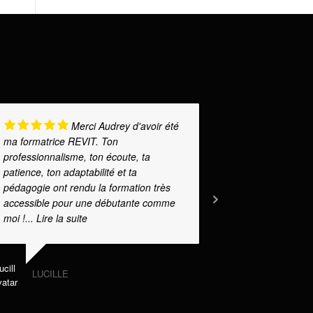
Merci Audrey d'avoir été
ma formatrice REVIT. Ton
J’ai fait app
professionnalisme, ton écoute, ta
projets. Le p
patience, ton adaptabilité et ta
d’extension 
pédagogie ont rendu la formation très
une véranda
accessible pour une débutante comme
l'écoute de v
moi !
... Lire la suite
CORIN
LUCILLE