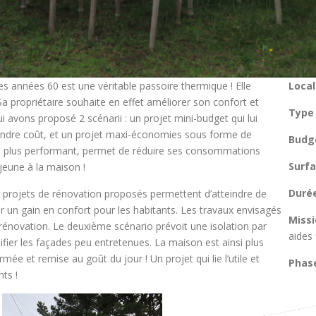
s années 60 est une véritable passoire thermique ! Elle
Local
a propriétaire souhaite en effet améliorer son confort et
Type 
ui avons proposé 2 scénarii : un projet mini-budget qui lui
dre coût, et un projet maxi-économies sous forme de
Budge
ssi plus performant, permet de réduire ses consommations
Surfa
jeune à la maison !
Durée
2 projets de rénovation proposés permettent d’atteindre de
 un gain en confort pour les habitants. Les travaux envisagés
Missi
rénovation. Le deuxième scénario prévoit une isolation par
aides 
fier les façades peu entretenues. La maison est ainsi plus
e et remise au goût du jour ! Un projet qui lie l’utile et
Phase
ts !