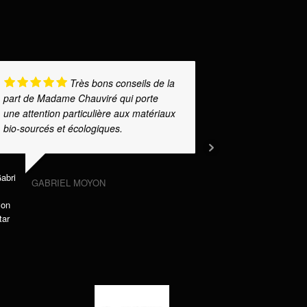
Très bons conseils de la
part de Madame Chauviré qui porte
ma formatric
une attention particulière aux matériaux
professionna
bio-sourcés et écologiques.
patience, ton
pédagogie on
accessible 
moi !
... Lire 
GABRIEL MOYON
LUCIL