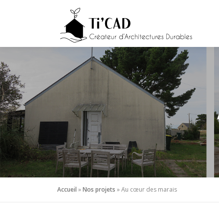
Aller
au
contenu
Accueil
»
Nos projets
»
Au cœur des marais