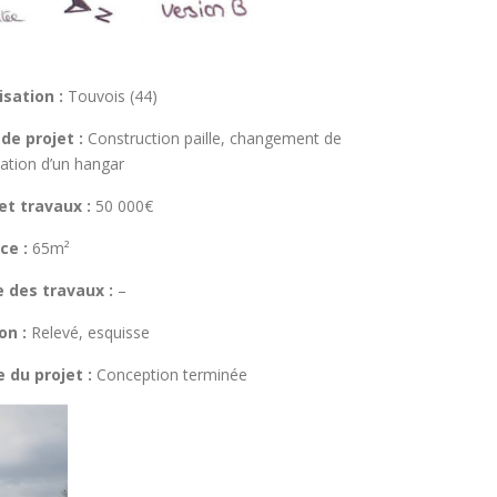
isation :
Touvois (44)
de projet :
Construction paille, changement de
nation d’un hangar
t travaux :
50 000€
ce :
65m²
 des travaux :
–
on :
Relevé, esquisse
 du projet :
Conception terminée