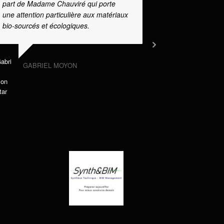
part de Madame Chauviré qui porte
J’ai fait app
une attention particulière aux matériaux
projets. Le p
bio-sourcés et écologiques.
d’extension 
une véranda
l'écoute de v
GABRIEL MOYON
CORIN