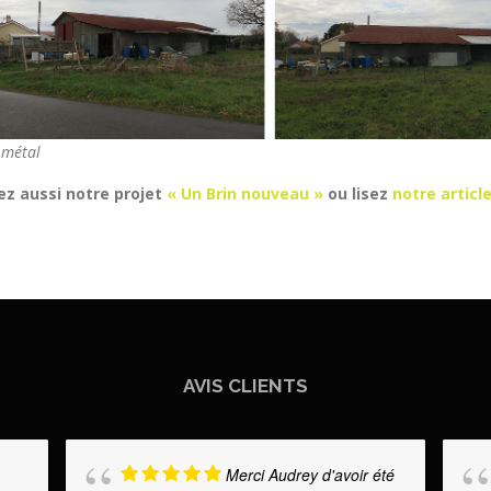
 métal
z aussi notre projet
«
Un Brin nouveau
»
ou lisez
notre article
AVIS CLIENTS
Merci Audrey d'avoir été