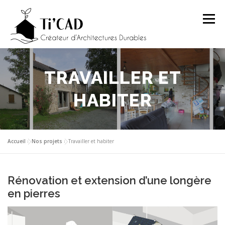
Aller
au
Menu
contenu
ACCUEIL
PRÉSENTATION
PRESTATIONS
TRAVAILLER ET
HABITER
PROJETS
ARTICLES
CONTACT
Accueil
»
Nos projets
»
Travailler et habiter
Rénovation et extension d’une longère
en pierres