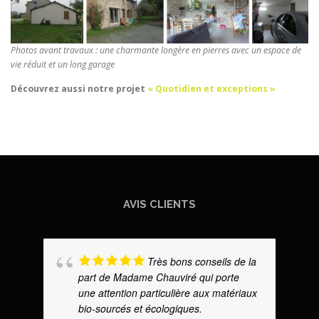
Photos avant travaux : une charmante longère en pierres avec un espace de
vie réduit et un long garage
Découvrez aussi notre projet
«
Quotidien et exceptions
»
AVIS CLIENTS
Très bons conseils de la
part de Madame Chauviré qui porte
une attention particulière aux matériaux
bio-sourcés et écologiques.