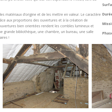
Surfa
Durée
 des matériaux d’origine et de les mettre en valeur. Le caractère
âce aux proportions des ouvertures et à la création de
Missi
ouvertures bien orientées rendent les combles lumineux et
une grande bibliothèque, une chambre, un bureau, une salle
Phase
ires !