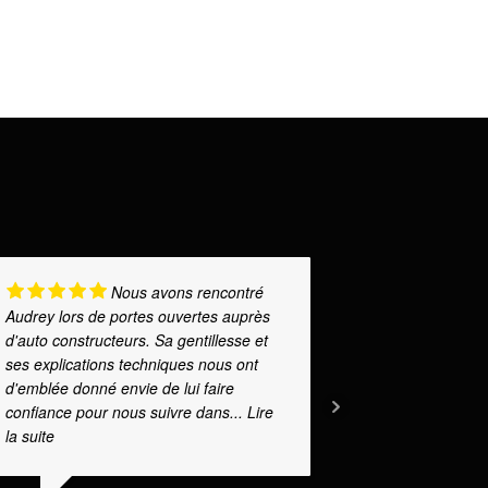
Nous avons rencontré
Audrey lors de portes ouvertes auprès
part de Mad
d'auto constructeurs. Sa gentillesse et
une attention
ses explications techniques nous ont
bio-sourcés 
d'emblée donné envie de lui faire
confiance pour nous suivre dans
... Lire
la suite
GABR