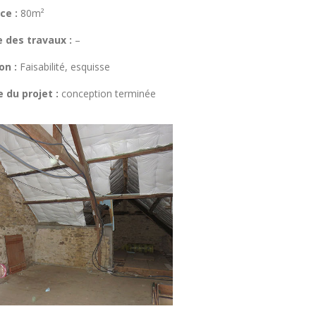
ce :
80m²
 des travaux :
–
on :
Faisabilité, esquisse
 du projet :
conception terminée